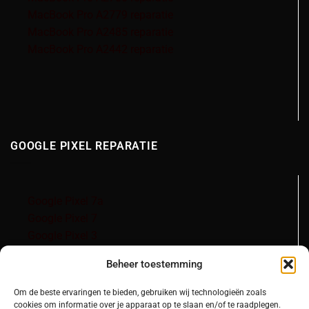
MacBook Pro A2779 reparatie
MacBook Pro A2485 reparatie
MacBook Pro A2442 reparatie
GOOGLE PIXEL REPARATIE
Google Pixel 7a
Google Pixel 7
Google Pixel 3
Google Pixel 3a
Beheer toestemming
Om de beste ervaringen te bieden, gebruiken wij technologieën zoals
cookies om informatie over je apparaat op te slaan en/of te raadplegen.