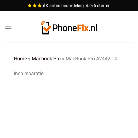
Ga
Klanten beoordeling: 4.9/5 sterren
naar
inhoud
Home
»
Macbook Pro
»
MacBook Pro A2442 14
inch reparatie