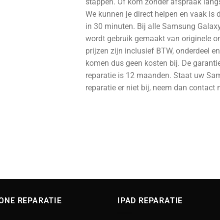
stappen. Of kom zonder afspraak langs
We kunnen je direct helpen en vaak is d
in 30 minuten. Bij alle Samsung Galaxy
wordt gebruik gemaakt van originele o
prijzen zijn inclusief BTW, onderdeel e
komen dus geen kosten bij. De garanti
reparatie is 12 maanden. Staat uw S
reparatie er niet bij, neem dan contact
ONE REPARATIE
IPAD REPARATIE