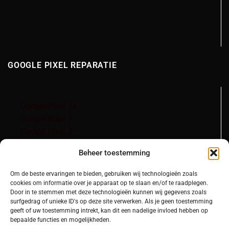
GOOGLE PIXEL REPARATIE
Google Pixel 7a
Google Pixel 7
Google Pixel 3
Google Pixel 3a
Beheer toestemming
Om de beste ervaringen te bieden, gebruiken wij technologieën zoals
cookies om informatie over je apparaat op te slaan en/of te raadplegen.
Door in te stemmen met deze technologieën kunnen wij gegevens zoals
surfgedrag of unieke ID's op deze site verwerken. Als je geen toestemming
geeft of uw toestemming intrekt, kan dit een nadelige invloed hebben op
bepaalde functies en mogelijkheden.