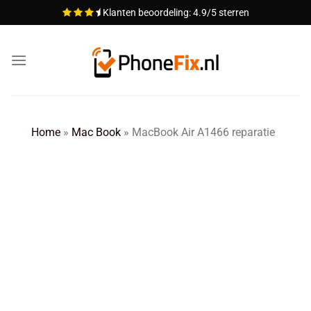
Ga
Klanten beoordeling: 4.9/5 sterren
naar
inhoud
Home
»
Mac Book
»
MacBook Air A1466 reparatie