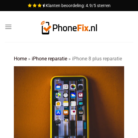
Ga
Klanten beoordeling: 4.9/5 sterren
naar
inhoud
Home
»
iPhone reparatie
»
iPhone 8 plus reparatie