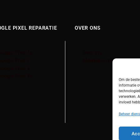
GLE PIXEL REPARATIE
OVER ONS
Google Pixel 7a
Over ons
Google Pixel 7
Algemene voorwaarden
Google Pixel 3
Google Pixel 3a
Om de beste 
informatie o
technologieë
verwerken. A
invloed hebb
Beheer diens
Acc