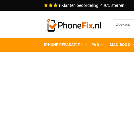
Ga
Klanten beoordeling: 4.9/5 sterren
naar
inhoud
IPHONE REPARATIE
IPAD
MAC BOOK