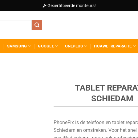
Gecertifceerde monteurs!
SAMSUNG
GOOGLE
ONEPLUS
HUAWEI REPARATIE
TABLET REPARA
SCHIEDAM
PhoneFix is de telefoon en tablet repara
Schiedam en omstreken. Voor het snel
een iPad scherm, maar ook professione