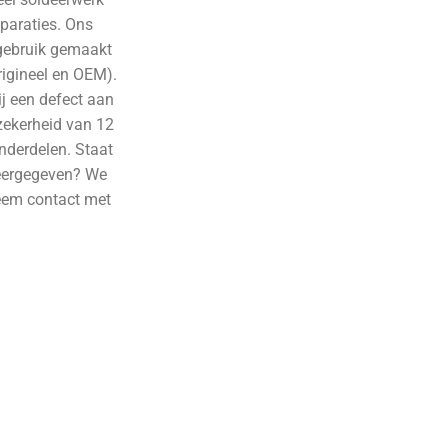
paraties. Ons
gebruik gemaakt
rigineel en OEM).
ij een defect aan
zekerheid van 12
nderdelen. Staat
eergegeven? We
eem contact met