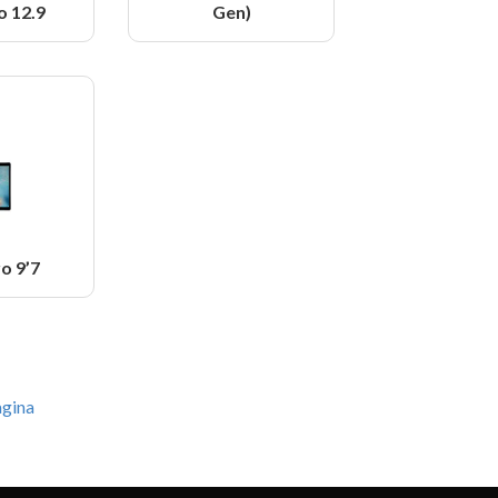
o 12.9
Gen)
o 9’7
agina