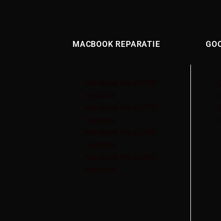
MACBOOK REPARATIE
GOO
MacBook Pro A2780
reparatie
MacBook Pro A2779
reparatie
MacBook Pro A2485
reparatie
MacBook Pro A2442
reparatie