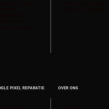
iPhone 15 Pro Max
iPad Pro (2021) reparatie
iPhone 14
iPad Pro 9.7 (2nd Gen)
iPhone 14 Pro
iPhone 14 Plus
iPhone 14 Pro Max
GLE PIXEL REPARATIE
OVER ONS
Google Pixel 7a
Over ons