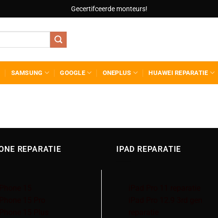
Gecertifceerde monteurs!
SAMSUNG
GOOGLE
ONEPLUS
HUAWEI REPARATIE
ONE REPARATIE
IPAD REPARATIE
iPhone 15
iPad Pro 11 reparatie
iPhone 15 Pro
iPad Pro 12.9 3rd gen
iPhone 15 Plus
reparatie